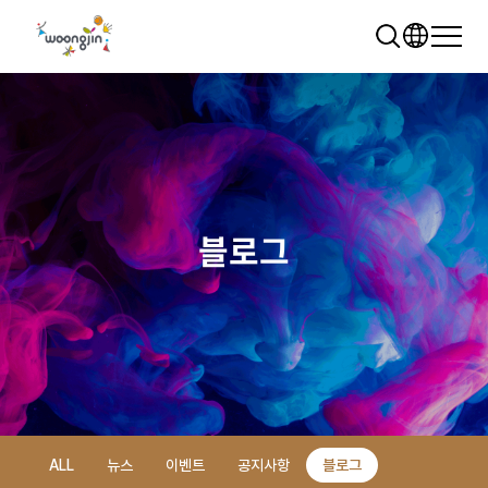
블로그
추천 검색어
WRMS
WDMS
SAP ERP
렌탈
모빌리티
클라우드
ALL
뉴스
이벤트
공지사항
블로그