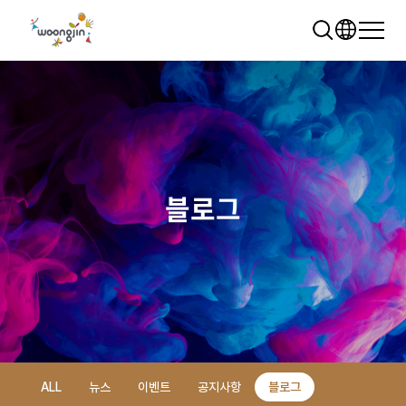
블로그
추천 검색어
WRMS
WDMS
SAP ERP
렌탈
모빌리티
클라우드
ALL
뉴스
이벤트
공지사항
블로그