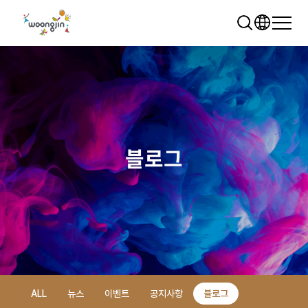
블로그
추천 검색어
WRMS
WDMS
SAP ERP
렌탈
모빌리티
클라우드
ALL
뉴스
이벤트
공지사항
블로그