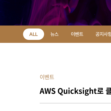
ALL
뉴스
이벤트
공지사
이벤트
AWS Quicksight