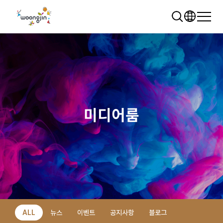
미디어룸
추천 검색어
WRMS
WDMS
SAP ERP
렌탈
모빌리티
클라우드
ALL
뉴스
이벤트
공지사항
블로그