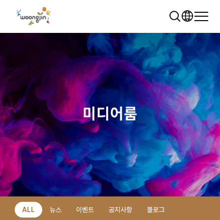
미디어룸
추천 검색어
WRMS
WDMS
SAP ERP
렌탈
모빌리티
클라우드
ALL
뉴스
이벤트
공지사항
블로그