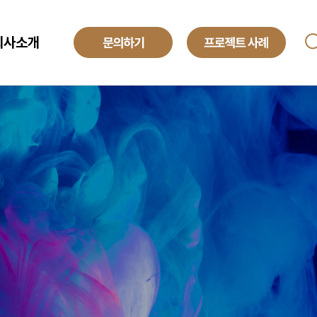
회사소개
ANAGED SERVICE
기업소개
투자정보
O
해외법인
obal Development Center
채용정보
텍센터 BPO
yroll BPO