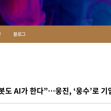
항
블로그
봇도 AI가 한다”…웅진, ‘웅수’로 기