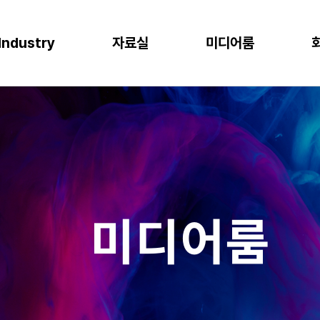
Industry
자료실
미디어룸
P
이오
소비재
물류
반도체
CLOUD
M
프로젝트 사례
뉴스
다운로드
이벤트
 증대
한 최적의 도구
혁신과 생산성
P S/4HANA
격한 규제 준수를 위한 IT시스템
플랫폼을 통한 경쟁력 강화
복잡한 물류 현장을 위한 통합된 플랫폼
고도의 정밀성과 효율성을 위한 도구
AWS (Amazon Web Services)
IT
공지사항
신뢰도 증가
글로벌 운영 시스템 구축
과 머신러닝으로 제조 혁신 실현
P Business One
장을 위한 기반 마련
고객 경험 강화
재고 없는 창고
Microsoft Azure
Gl
블로그
화
리
목표 중심의 프로세스 설계로 품질 향상
P EWM
데이터 분석과 기술의 활용
미래 성장을 위한 유연한 물류 시스템
Microsoft Power Platform
컨
crosoft Dynamics 365
NAVER Cloud Platform
Pa
미디어룸
art Factory
Databricks
JARD Package
Mendix
추천 검색어
WRMS
WDMS
SAP ERP
OUD ONEPACK
워크쓰루 & 네이버웍스 코어
렌탈
모빌리티
클라우드