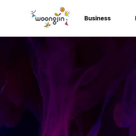
Business
AI
SOLUTION
렌탈
모빌리티
제조
ER
바
AICC | AI 고객상담 시스템
WRMS
고객 만족도 및 충성도
디지털 혁신을 위
디지털 
SA
엄
WIKL | AI 인사이트 플랫폼
WDMS
사업 확장 및 브랜드 
프로세스 정립 및 
인공지능
SA
성
AI웅수 | 그룹웨어 AI
GAM SOLUTION
통합 관리 및 운영 효율
효율적인 자원관
계획과 
SA
SAP Joule
Business Synergy Suite
Mi
Mendix MAIA
Sm
Wi
CL