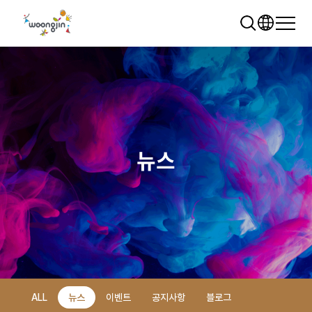
뉴스
추천 검색어
WRMS
WDMS
SAP ERP
렌탈
모빌리티
클라우드
ALL
뉴스
이벤트
공지사항
블로그