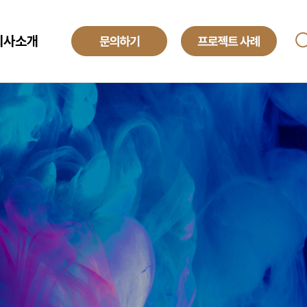
회사소개
ANAGED SERVICE
기업소개
투자정보
O
해외법인
obal Development Center
채용정보
텍센터 BPO
yroll BPO