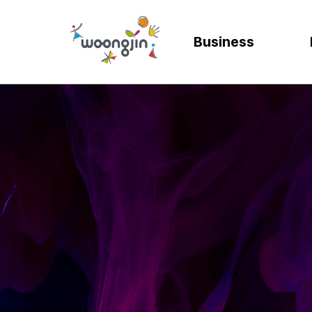
Business
AI
SOLUTION
렌탈
모빌리티
제조
ER
바
AICC | AI 고객상담 시스템
WRMS
고객 만족도 및 충성도
디지털 혁신을 위
디지털 
SA
엄
WIKL | AI 인사이트 플랫폼
WDMS
사업 확장 및 브랜드 
프로세스 정립 및 
인공지능
SA
성
AI웅수 | 그룹웨어 AI
GAM SOLUTION
통합 관리 및 운영 효율
효율적인 자원관
계획과 
SA
SAP Joule
Business Synergy Suite
Mi
Mendix MAIA
Sm
Wi
CL