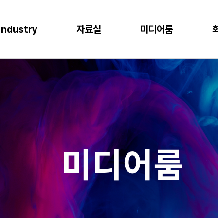
Industry
자료실
미디어룸
P
이오
소비재
물류
반도체
CLOUD
M
프로젝트 사례
뉴스
다운로드
이벤트
 증대
한 최적의 도구
혁신과 생산성
P S/4HANA
격한 규제 준수를 위한 IT시스템
플랫폼을 통한 경쟁력 강화
복잡한 물류 현장을 위한 통합된 플랫폼
고도의 정밀성과 효율성을 위한 도구
AWS (Amazon Web Services)
IT
공지사항
신뢰도 증가
글로벌 운영 시스템 구축
과 머신러닝으로 제조 혁신 실현
P Business One
장을 위한 기반 마련
고객 경험 강화
재고 없는 창고
Microsoft Azure
Gl
블로그
화
리
목표 중심의 프로세스 설계로 품질 향상
P EWM
데이터 분석과 기술의 활용
미래 성장을 위한 유연한 물류 시스템
Microsoft Power Platform
컨
crosoft Dynamics 365
NAVER Cloud Platform
Pa
미디어룸
art Factory
Databricks
JARD Package
Mendix
추천 검색어
WRMS
WDMS
SAP ERP
OUD ONEPACK
워크쓰루 & 네이버웍스 코어
렌탈
모빌리티
클라우드