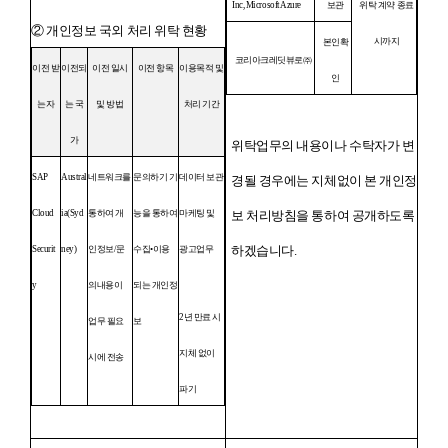
Inc, Microsoft Azure
보관
위탁 계약 종료
② 개인정보 국외 처리 위탁 현황
시까지
본인확
코리아크레딧뷰로㈜
이전 받
이전되
이전 일시
이전 항목
이용목적 및
인
는자
는 국
및 방법
처리 기간
가
위탁업무의 내용이나 수탁자가 변
SAP
Austral
네트워크를
문의하기 기
데이터 보관
경될 경우에는 지체없이 본 개인정
Cloud
ia(Syd
통하여 개
능을 통하여
마케팅 및
보 처리방침을 통하여 공개하도록
하겠습니다.
Securit
ney)
인정보/문
수집•이용
광고업무
y
의내용이
되는 개인정
2년 만료 시
업무 필요
보
지체 없이
시에 전송
파기