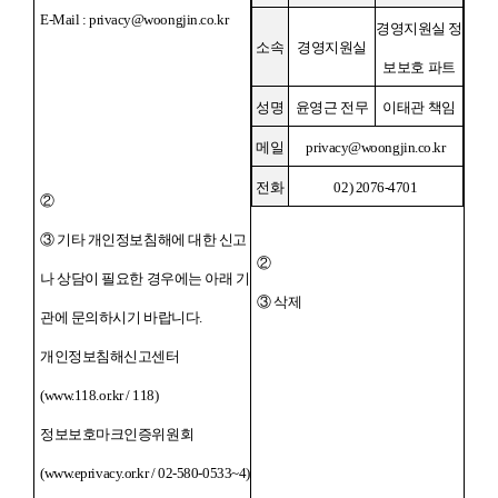
E-Mail : privacy@woongjin.co.kr
경영지원실 정
소속
경영지원실
보보호 파트
성명
윤영근 전무
이태관 책임
메일
privacy@woongjin.co.kr
전화
02) 2076-4701
②
③ 기타 개인정보침해에 대한 신고
②
나 상담이 필요한 경우에는 아래 기
③ 삭제
관에 문의하시기 바랍니다.
개인정보침해신고센터
(www.118.or.kr / 118)
정보보호마크인증위원회
(www.eprivacy.or.kr / 02-580-0533~4)