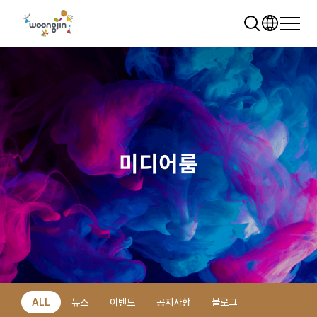
미디어룸
추천 검색어
WRMS
WDMS
SAP ERP
렌탈
모빌리티
클라우드
ALL
뉴스
이벤트
공지사항
블로그