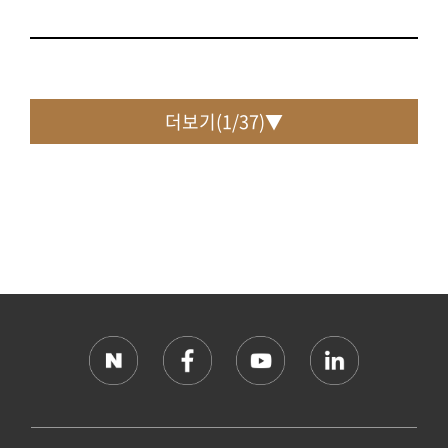
더보기(
1
/
37
)▼