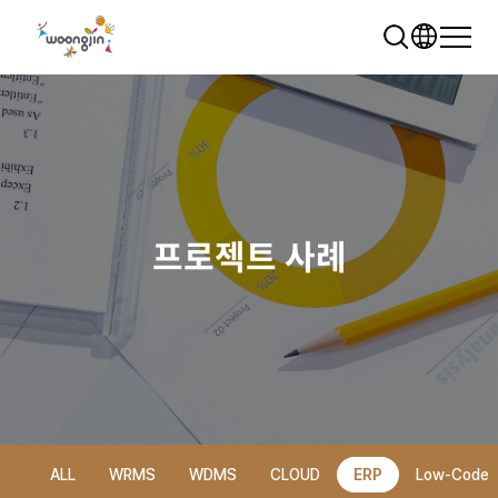
프로젝트 사례
추천 검색어
WRMS
WDMS
SAP ERP
렌탈
모빌리티
클라우드
ALL
WRMS
WDMS
CLOUD
ERP
Low-Code