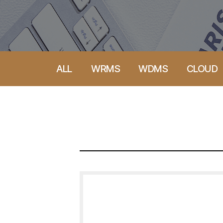
ALL
WRMS
WDMS
CLOUD