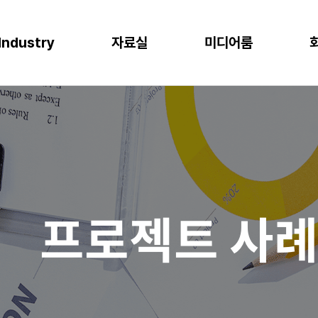
Industry
자료실
미디어룸
P
이오
소비재
물류
반도체
CLOUD
M
프로젝트 사례
뉴스
다운로드
이벤트
 증대
한 최적의 도구
혁신과 생산성
P S/4HANA
격한 규제 준수를 위한 IT시스템
플랫폼을 통한 경쟁력 강화
복잡한 물류 현장을 위한 통합된 플랫폼
고도의 정밀성과 효율성을 위한 도구
AWS (Amazon Web Services)
IT
공지사항
신뢰도 증가
글로벌 운영 시스템 구축
과 머신러닝으로 제조 혁신 실현
P Business One
장을 위한 기반 마련
고객 경험 강화
재고 없는 창고
Microsoft Azure
Gl
블로그
화
리
목표 중심의 프로세스 설계로 품질 향상
P EWM
데이터 분석과 기술의 활용
미래 성장을 위한 유연한 물류 시스템
Microsoft Power Platform
컨
crosoft Dynamics 365
NAVER Cloud Platform
Pa
프로젝트 사
art Factory
Databricks
JARD Package
Mendix
추천 검색어
WRMS
WDMS
SAP ERP
OUD ONEPACK
워크쓰루 & 네이버웍스 코어
렌탈
모빌리티
클라우드