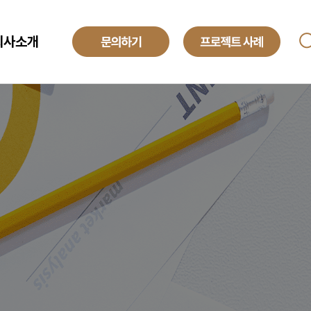
회사소개
ANAGED SERVICE
기업소개
투자정보
O
해외법인
obal Development Center
채용정보
텍센터 BPO
yroll BPO
례