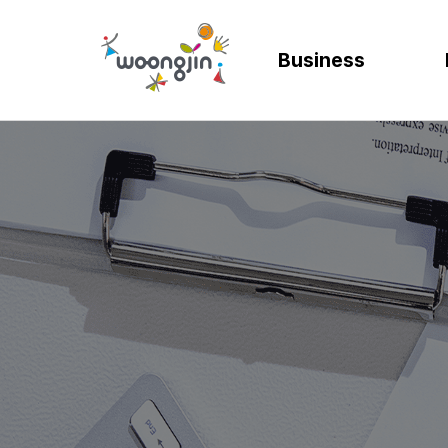
Business
AI
SOLUTION
렌탈
모빌리티
제조
ER
바
AICC | AI 고객상담 시스템
WRMS
고객 만족도 및 충성도
디지털 혁신을 위
디지털 
SA
엄
WIKL | AI 인사이트 플랫폼
WDMS
사업 확장 및 브랜드 
프로세스 정립 및 
인공지능
SA
성
AI웅수 | 그룹웨어 AI
GAM SOLUTION
통합 관리 및 운영 효율
효율적인 자원관
계획과 
SA
SAP Joule
Business Synergy Suite
Mi
Mendix MAIA
Sm
Wi
CL