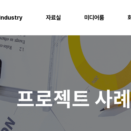
Industry
자료실
미디어룸
P
이오
소비재
물류
반도체
CLOUD
M
프로젝트 사례
뉴스
다운로드
이벤트
 증대
한 최적의 도구
혁신과 생산성
P S/4HANA
격한 규제 준수를 위한 IT시스템
플랫폼을 통한 경쟁력 강화
복잡한 물류 현장을 위한 통합된 플랫폼
고도의 정밀성과 효율성을 위한 도구
AWS (Amazon Web Services)
IT
공지사항
신뢰도 증가
글로벌 운영 시스템 구축
과 머신러닝으로 제조 혁신 실현
P Business One
장을 위한 기반 마련
고객 경험 강화
재고 없는 창고
Microsoft Azure
Gl
블로그
화
리
목표 중심의 프로세스 설계로 품질 향상
P EWM
데이터 분석과 기술의 활용
미래 성장을 위한 유연한 물류 시스템
Microsoft Power Platform
컨
crosoft Dynamics 365
NAVER Cloud Platform
Pa
프로젝트 사
art Factory
Databricks
JARD Package
Mendix
추천 검색어
WRMS
WDMS
SAP ERP
OUD ONEPACK
워크쓰루 & 네이버웍스 코어
렌탈
모빌리티
클라우드