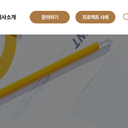
회사소개
ANAGED SERVICE
기업소개
투자정보
O
해외법인
obal Development Center
채용정보
텍센터 BPO
yroll BPO
례