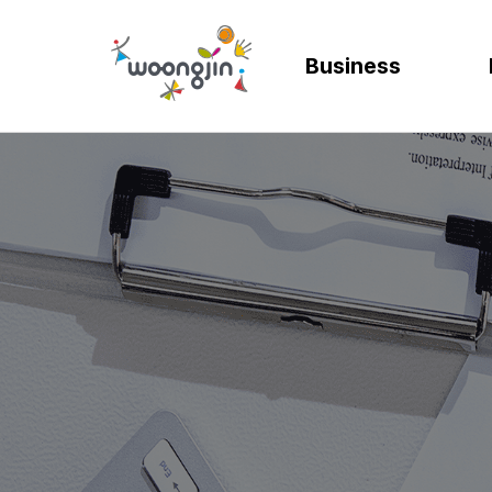
Business
AI
SOLUTION
렌탈
모빌리티
제조
ER
바
AICC | AI 고객상담 시스템
WRMS
고객 만족도 및 충성도
디지털 혁신을 위
디지털 
SA
엄
WIKL | AI 인사이트 플랫폼
WDMS
사업 확장 및 브랜드 
프로세스 정립 및 
인공지능
SA
성
AI웅수 | 그룹웨어 AI
GAM SOLUTION
통합 관리 및 운영 효율
효율적인 자원관
계획과 
SA
SAP Joule
Business Synergy Suite
Mi
Mendix MAIA
Sm
Wi
CL