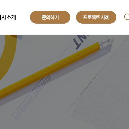
회사소개
ANAGED SERVICE
기업소개
투자정보
O
해외법인
obal Development Center
채용정보
텍센터 BPO
yroll BPO
례