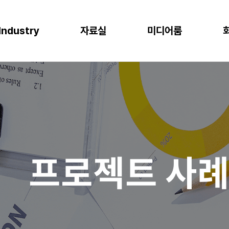
Industry
자료실
미디어룸
P
이오
소비재
물류
반도체
CLOUD
M
프로젝트 사례
뉴스
다운로드
이벤트
 증대
한 최적의 도구
혁신과 생산성
P S/4HANA
격한 규제 준수를 위한 IT시스템
플랫폼을 통한 경쟁력 강화
복잡한 물류 현장을 위한 통합된 플랫폼
고도의 정밀성과 효율성을 위한 도구
AWS (Amazon Web Services)
IT
공지사항
신뢰도 증가
글로벌 운영 시스템 구축
과 머신러닝으로 제조 혁신 실현
P Business One
장을 위한 기반 마련
고객 경험 강화
재고 없는 창고
Microsoft Azure
Gl
블로그
화
리
목표 중심의 프로세스 설계로 품질 향상
P EWM
데이터 분석과 기술의 활용
미래 성장을 위한 유연한 물류 시스템
Microsoft Power Platform
컨
crosoft Dynamics 365
NAVER Cloud Platform
Pa
프로젝트 사
art Factory
Databricks
JARD Package
Mendix
추천 검색어
WRMS
WDMS
SAP ERP
OUD ONEPACK
워크쓰루 & 네이버웍스 코어
렌탈
모빌리티
클라우드