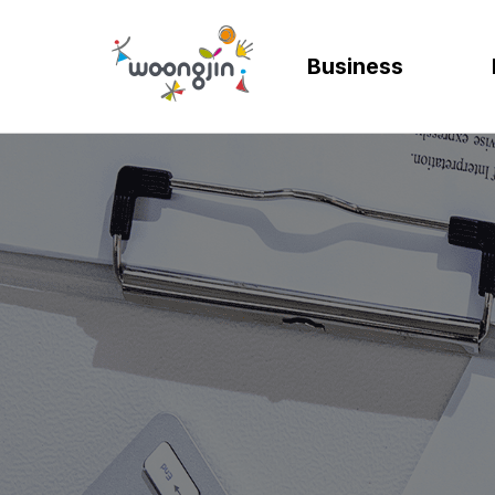
Business
AI
SOLUTION
렌탈
모빌리티
제조
ER
바
AICC | AI 고객상담 시스템
WRMS
고객 만족도 및 충성도
디지털 혁신을 위
디지털 
SA
엄
WIKL | AI 인사이트 플랫폼
WDMS
사업 확장 및 브랜드 
프로세스 정립 및 
인공지능
SA
성
AI웅수 | 그룹웨어 AI
GAM SOLUTION
통합 관리 및 운영 효율
효율적인 자원관
계획과 
SA
SAP Joule
Business Synergy Suite
Mi
Mendix MAIA
Sm
Wi
CL