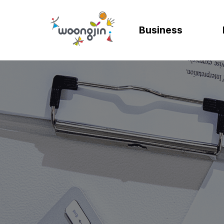
Business
AI
SOLUTION
렌탈
모빌리티
제조
ER
바
AICC | AI 고객상담 시스템
WRMS
고객 만족도 및 충성도
디지털 혁신을 위
디지털 
SA
엄
WIKL | AI 인사이트 플랫폼
WDMS
사업 확장 및 브랜드 
프로세스 정립 및 
인공지능
SA
성
AI웅수 | 그룹웨어 AI
GAM SOLUTION
통합 관리 및 운영 효율
효율적인 자원관
계획과 
SA
SAP Joule
Business Synergy Suite
Mi
Mendix MAIA
Sm
Wi
CL