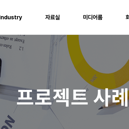
Industry
자료실
미디어룸
P
이오
소비재
물류
반도체
CLOUD
M
프로젝트 사례
뉴스
다운로드
이벤트
 증대
한 최적의 도구
혁신과 생산성
P S/4HANA
격한 규제 준수를 위한 IT시스템
플랫폼을 통한 경쟁력 강화
복잡한 물류 현장을 위한 통합된 플랫폼
고도의 정밀성과 효율성을 위한 도구
AWS (Amazon Web Services)
IT
공지사항
신뢰도 증가
글로벌 운영 시스템 구축
과 머신러닝으로 제조 혁신 실현
P Business One
장을 위한 기반 마련
고객 경험 강화
재고 없는 창고
Microsoft Azure
Gl
블로그
화
리
목표 중심의 프로세스 설계로 품질 향상
P EWM
데이터 분석과 기술의 활용
미래 성장을 위한 유연한 물류 시스템
Microsoft Power Platform
컨
crosoft Dynamics 365
NAVER Cloud Platform
Pa
프로젝트 사
art Factory
Databricks
JARD Package
Mendix
추천 검색어
WRMS
WDMS
SAP ERP
OUD ONEPACK
워크쓰루 & 네이버웍스 코어
렌탈
모빌리티
클라우드