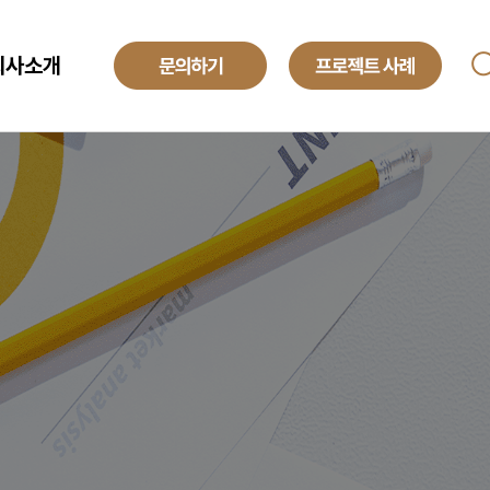
회사소개
ANAGED SERVICE
기업소개
투자정보
O
해외법인
obal Development Center
채용정보
텍센터 BPO
yroll BPO
례