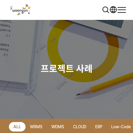
프로젝트 사례
추천 검색어
WRMS
WDMS
SAP ERP
렌탈
모빌리티
클라우드
ALL
WRMS
WDMS
CLOUD
ERP
Low-Code