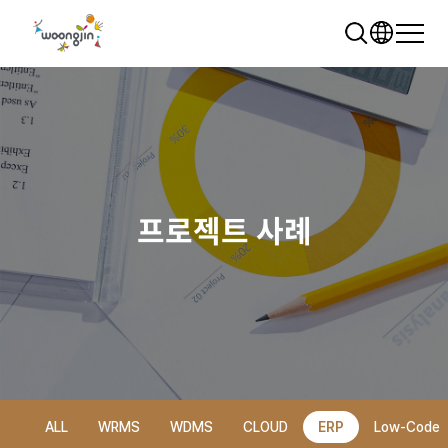
프로젝트 사례
추천 검색어
WRMS
WDMS
SAP ERP
렌탈
모빌리티
클라우드
ALL
WRMS
WDMS
CLOUD
ERP
Low-Code