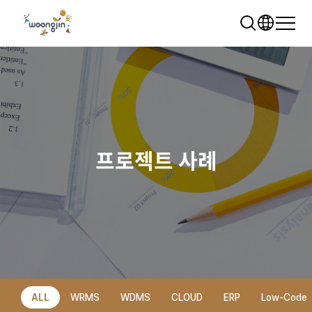
프로젝트 사례
추천 검색어
WRMS
WDMS
SAP ERP
렌탈
모빌리티
클라우드
ALL
WRMS
WDMS
CLOUD
ERP
Low-Code