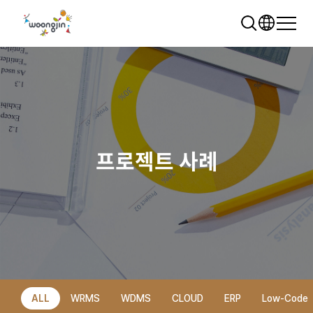
프로젝트 사례
추천 검색어
WRMS
WDMS
SAP ERP
렌탈
모빌리티
클라우드
ALL
WRMS
WDMS
CLOUD
ERP
Low-Code