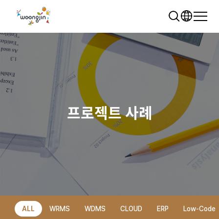
프로젝트 사례
추천 검색어
WRMS
WDMS
SAP ERP
렌탈
모빌리티
클라우드
ALL
WRMS
WDMS
CLOUD
ERP
Low-Code