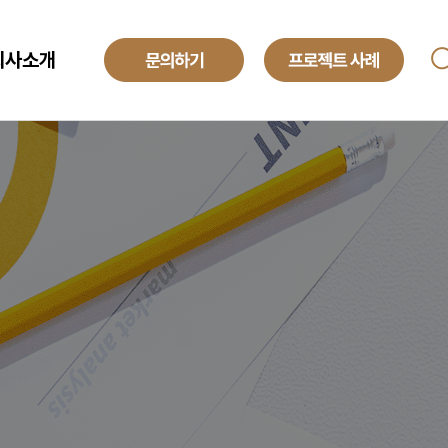
회사소개
ANAGED SERVICE
기업소개
투자정보
O
해외법인
obal Development Center
채용정보
텍센터 BPO
yroll BPO
례