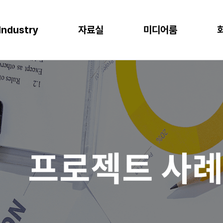
Industry
자료실
미디어룸
P
이오
소비재
물류
반도체
CLOUD
M
프로젝트 사례
뉴스
다운로드
이벤트
 증대
한 최적의 도구
혁신과 생산성
P S/4HANA
격한 규제 준수를 위한 IT시스템
플랫폼을 통한 경쟁력 강화
복잡한 물류 현장을 위한 통합된 플랫폼
고도의 정밀성과 효율성을 위한 도구
AWS (Amazon Web Services)
IT
공지사항
신뢰도 증가
글로벌 운영 시스템 구축
과 머신러닝으로 제조 혁신 실현
P Business One
장을 위한 기반 마련
고객 경험 강화
재고 없는 창고
Microsoft Azure
Gl
블로그
화
리
목표 중심의 프로세스 설계로 품질 향상
P EWM
데이터 분석과 기술의 활용
미래 성장을 위한 유연한 물류 시스템
Microsoft Power Platform
컨
crosoft Dynamics 365
NAVER Cloud Platform
Pa
프로젝트 사
art Factory
Databricks
JARD Package
Mendix
추천 검색어
WRMS
WDMS
SAP ERP
OUD ONEPACK
워크쓰루 & 네이버웍스 코어
렌탈
모빌리티
클라우드