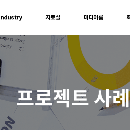
Industry
자료실
미디어룸
P
이오
소비재
물류
반도체
CLOUD
M
프로젝트 사례
뉴스
다운로드
이벤트
 증대
한 최적의 도구
혁신과 생산성
P S/4HANA
격한 규제 준수를 위한 IT시스템
플랫폼을 통한 경쟁력 강화
복잡한 물류 현장을 위한 통합된 플랫폼
고도의 정밀성과 효율성을 위한 도구
AWS (Amazon Web Services)
IT
공지사항
신뢰도 증가
글로벌 운영 시스템 구축
과 머신러닝으로 제조 혁신 실현
P Business One
장을 위한 기반 마련
고객 경험 강화
재고 없는 창고
Microsoft Azure
Gl
블로그
화
리
목표 중심의 프로세스 설계로 품질 향상
P EWM
데이터 분석과 기술의 활용
미래 성장을 위한 유연한 물류 시스템
Microsoft Power Platform
컨
crosoft Dynamics 365
NAVER Cloud Platform
Pa
프로젝트 사
art Factory
Databricks
JARD Package
Mendix
추천 검색어
WRMS
WDMS
SAP ERP
OUD ONEPACK
워크쓰루 & 네이버웍스 코어
렌탈
모빌리티
클라우드