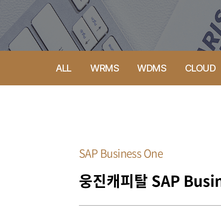
ALL
WRMS
WDMS
CLOUD
SAP Business One
웅진캐피탈 SAP Busin