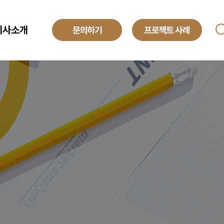
회사소개
ANAGED SERVICE
기업소개
투자정보
O
해외법인
obal Development Center
채용정보
텍센터 BPO
yroll BPO
례