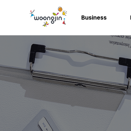
Business
AI
SOLUTION
렌탈
모빌리티
제조
ER
바
AICC | AI 고객상담 시스템
WRMS
고객 만족도 및 충성도
디지털 혁신을 위
디지털 
SA
엄
WIKL | AI 인사이트 플랫폼
WDMS
사업 확장 및 브랜드 
프로세스 정립 및 
인공지능
SA
성
AI웅수 | 그룹웨어 AI
GAM SOLUTION
통합 관리 및 운영 효율
효율적인 자원관
계획과 
SA
SAP Joule
Business Synergy Suite
Mi
Mendix MAIA
Sm
Wi
CL