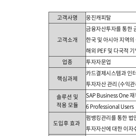
고객사명
웅진캐피탈
금융자산투자를 통한 금
고객소개
한국 및 아시아 지역의 중·
해외 PEF 및 다국적 
업종
투자자문업
카드결제시스템과 인터
핵심과제
투자자산 관리 (수익관
SAP Business One
솔루션 및
적용 모듈
6 Professional Users
펌뱅킹관리를 통한 법
도입후 효과
투자자산에 대한 이