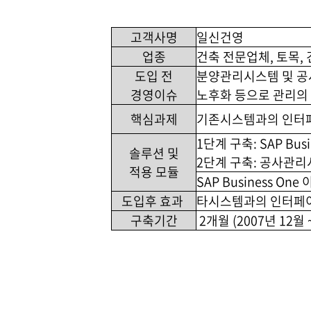
고객사명
일신건영
업종
건축 전문업체, 토목, 
도입 전
분양관리시스템 및 공
경영이슈
노후화 등으로 관리의
핵심과제
기존시스템과의 인터페
1단계 구축: SAP B
솔루션 및
2단계 구축: 공사관
적용 모듈
SAP Business One 
도입후 효과
타시스템과의 인터페이
구축기간
2개월 (2007년 12월 ~