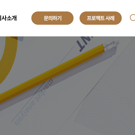
회사소개
ANAGED SERVICE
기업소개
투자정보
O
해외법인
obal Development Center
채용정보
텍센터 BPO
yroll BPO
례