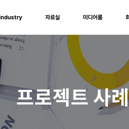
Industry
자료실
미디어룸
P
이오
소비재
물류
반도체
CLOUD
M
프로젝트 사례
뉴스
다운로드
이벤트
 증대
한 최적의 도구
혁신과 생산성
P S/4HANA
격한 규제 준수를 위한 IT시스템
플랫폼을 통한 경쟁력 강화
복잡한 물류 현장을 위한 통합된 플랫폼
고도의 정밀성과 효율성을 위한 도구
AWS (Amazon Web Services)
IT
공지사항
신뢰도 증가
글로벌 운영 시스템 구축
과 머신러닝으로 제조 혁신 실현
P Business One
장을 위한 기반 마련
고객 경험 강화
재고 없는 창고
Microsoft Azure
Gl
블로그
화
리
목표 중심의 프로세스 설계로 품질 향상
P EWM
데이터 분석과 기술의 활용
미래 성장을 위한 유연한 물류 시스템
Microsoft Power Platform
컨
crosoft Dynamics 365
NAVER Cloud Platform
Pa
프로젝트 사
art Factory
Databricks
JARD Package
Mendix
추천 검색어
WRMS
WDMS
SAP ERP
OUD ONEPACK
워크쓰루 & 네이버웍스 코어
렌탈
모빌리티
클라우드