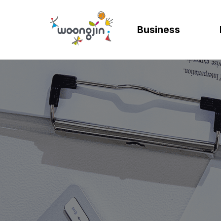
Business
AI
SOLUTION
렌탈
모빌리티
제조
ER
바
AICC | AI 고객상담 시스템
WRMS
고객 만족도 및 충성도
디지털 혁신을 위
디지털 
SA
엄
WIKL | AI 인사이트 플랫폼
WDMS
사업 확장 및 브랜드 
프로세스 정립 및 
인공지능
SA
성
AI웅수 | 그룹웨어 AI
GAM SOLUTION
통합 관리 및 운영 효율
효율적인 자원관
계획과 
SA
SAP Joule
Business Synergy Suite
Mi
Mendix MAIA
Sm
Wi
CL