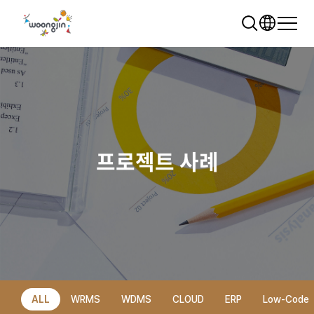
프로젝트 사례
추천 검색어
WRMS
WDMS
SAP ERP
렌탈
모빌리티
클라우드
ALL
WRMS
WDMS
CLOUD
ERP
Low-Code