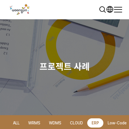
프로젝트 사례
추천 검색어
WRMS
WDMS
SAP ERP
렌탈
모빌리티
클라우드
ALL
WRMS
WDMS
CLOUD
ERP
Low-Code