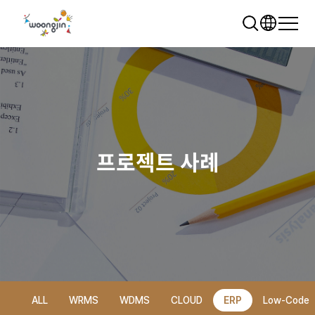
프로젝트 사례
추천 검색어
WRMS
WDMS
SAP ERP
렌탈
모빌리티
클라우드
ALL
WRMS
WDMS
CLOUD
ERP
Low-Code