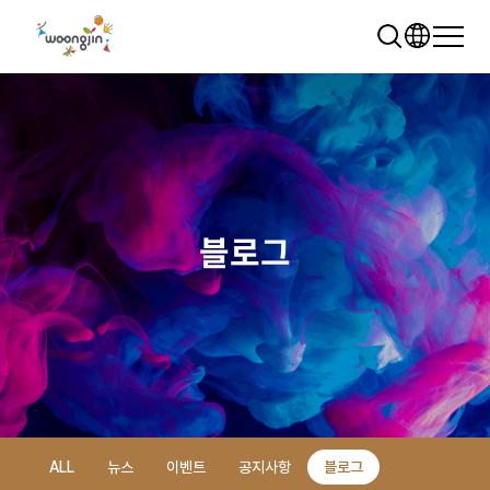
블로그
추천 검색어
WRMS
WDMS
SAP ERP
렌탈
모빌리티
클라우드
ALL
뉴스
이벤트
공지사항
블로그