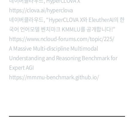
네이버클라우드, HyperCLOVA X
https://clova.ai/hyperclova
네이버클라우드, “HyperCLOVA X와 EleutherAI의 한
국어 언어모델 벤치마크 KMMLU를 공개합니다!”
https://www.ncloud-forums.com/topic/225/
A Massive Multi-discipline Multimodal
Understanding and Reasoning Benchmark for
Expert AGI
https://mmmu-benchmark.github.io/