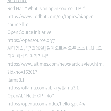
Reference
Red Hat, “What is an open source LLM?”
https://www.redhat.com/en/topics/ai/open-
source-llm
Open Source Initiative
https://opensource.org/
AI타임스, “[7월29일] 달아오르는 오픈 소스 LLM...드
디어 폐쇄형 따라잡나”
https://www.aitimes.com/news/articleView.html
?idxno=162017
llama3.1
https://ollama.com/library/llama3.1
OpenAI, “Hello GPT-4o”
https://openai.com/index/hello-gpt-4o/