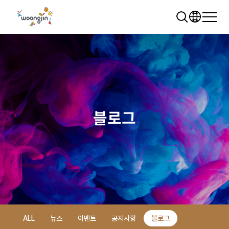
블로그
추천 검색어
WRMS
WDMS
SAP ERP
렌탈
모빌리티
클라우드
ALL
뉴스
이벤트
공지사항
블로그