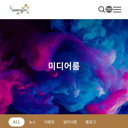
미디어룸
추천 검색어
WRMS
WDMS
SAP ERP
렌탈
모빌리티
클라우드
ALL
뉴스
이벤트
공지사항
블로그