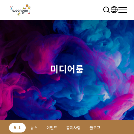
미디어룸
추천 검색어
WRMS
WDMS
SAP ERP
렌탈
모빌리티
클라우드
ALL
뉴스
이벤트
공지사항
블로그