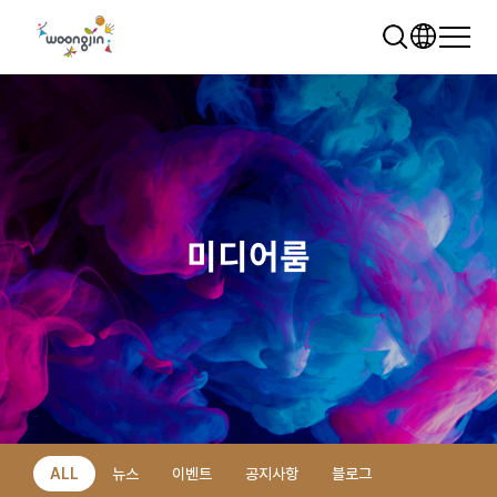
미디어룸
추천 검색어
WRMS
WDMS
SAP ERP
렌탈
모빌리티
클라우드
ALL
뉴스
이벤트
공지사항
블로그