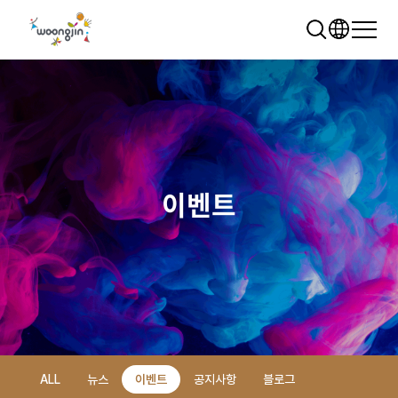
이벤트
추천 검색어
WRMS
WDMS
SAP ERP
렌탈
모빌리티
클라우드
ALL
뉴스
이벤트
공지사항
블로그