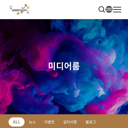
미디어룸
추천 검색어
WRMS
WDMS
SAP ERP
렌탈
모빌리티
클라우드
ALL
뉴스
이벤트
공지사항
블로그