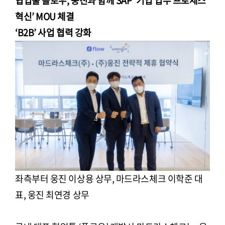
협업툴 플로우, 웅진과 함께 SAP ‘기업 업무 프로세스
혁신’ MOU 체결
‘B2B’ 사업 협력 강화
좌측부터 웅진 이상용 상무, 마드라스체크 이학준 대
표, 웅진 최연경 상무