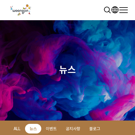
뉴스
추천 검색어
WRMS
WDMS
SAP ERP
렌탈
모빌리티
클라우드
ALL
뉴스
이벤트
공지사항
블로그