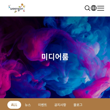
미디어룸
추천 검색어
WRMS
WDMS
SAP ERP
렌탈
모빌리티
클라우드
ALL
뉴스
이벤트
공지사항
블로그