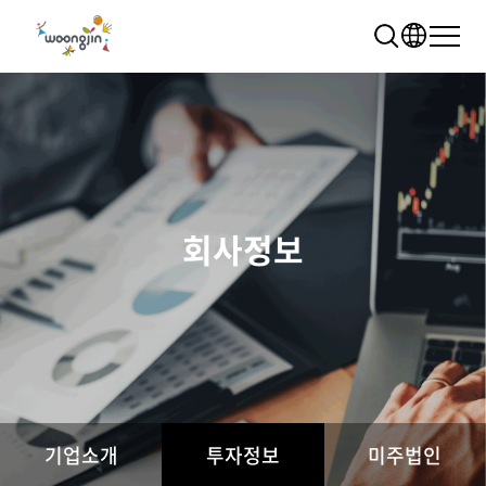
회사정보
추천 검색어
WRMS
WDMS
SAP ERP
렌탈
모빌리티
클라우드
기업소개
투자정보
미주법인