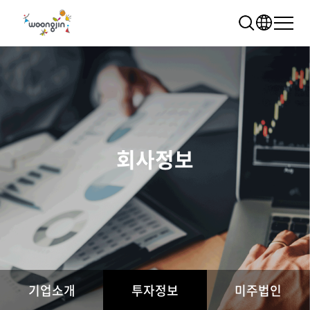
회사정보
추천 검색어
WRMS
WDMS
SAP ERP
렌탈
모빌리티
클라우드
기업소개
투자정보
미주법인