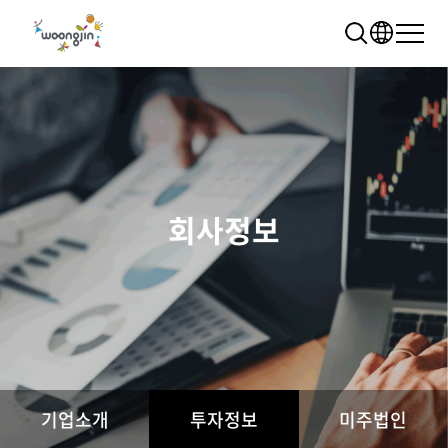
회사정보
추천 검색어
WRMS
WDMS
SAP ERP
렌탈
모빌리티
클라우드
기업소개
투자정보
미주법인