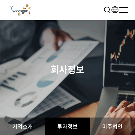
회사정보
추천 검색어
WRMS
WDMS
SAP ERP
렌탈
모빌리티
클라우드
기업소개
투자정보
미주법인