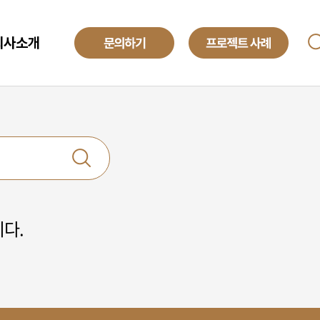
회사소개
ANAGED SERVICE
기업소개
투자정보
O
해외법인
obal Development Center
채용정보
텍센터 BPO
yroll BPO
다.