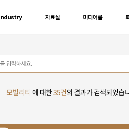
Industry
자료실
미디어룸
P
이오
소비재
물류
반도체
CLOUD
M
프로젝트 사례
뉴스
다운로드
이벤트
 증대
한 최적의 도구
혁신과 생산성
P S/4HANA
격한 규제 준수를 위한 IT시스템
플랫폼을 통한 경쟁력 강화
복잡한 물류 현장을 위한 통합된 플랫폼
고도의 정밀성과 효율성을 위한 도구
AWS (Amazon Web Services)
IT
공지사항
신뢰도 증가
글로벌 운영 시스템 구축
과 머신러닝으로 제조 혁신 실현
P Business One
장을 위한 기반 마련
고객 경험 강화
재고 없는 창고
Microsoft Azure
Gl
블로그
화
리
목표 중심의 프로세스 설계로 품질 향상
P EWM
데이터 분석과 기술의 활용
미래 성장을 위한 유연한 물류 시스템
Microsoft Power Platform
컨
crosoft Dynamics 365
NAVER Cloud Platform
Pa
art Factory
Databricks
모빌리티
에 대한
35건
의 결과가 검색되었습니
JARD Package
Mendix
추천 검색어
WRMS
WDMS
SAP ERP
OUD ONEPACK
워크쓰루 & 네이버웍스 코어
렌탈
모빌리티
클라우드