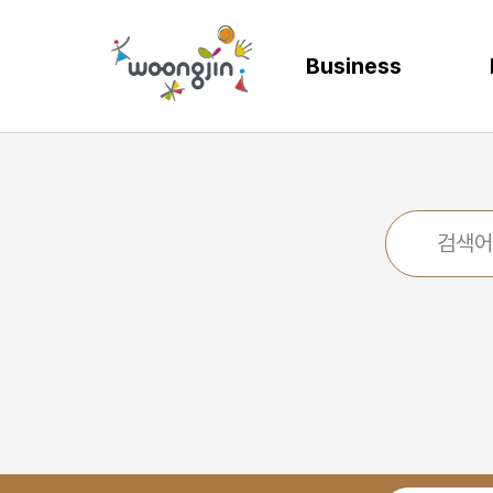
Business
AI
SOLUTION
렌탈
모빌리티
제조
ER
바
AICC | AI 고객상담 시스템
WRMS
고객 만족도 및 충성도
디지털 혁신을 위
디지털 
SA
엄
WIKL | AI 인사이트 플랫폼
WDMS
사업 확장 및 브랜드 
프로세스 정립 및 
인공지능
SA
성
AI웅수 | 그룹웨어 AI
GAM SOLUTION
통합 관리 및 운영 효율
효율적인 자원관
계획과 
SA
SAP Joule
Business Synergy Suite
Mi
Mendix MAIA
Sm
Wi
CL