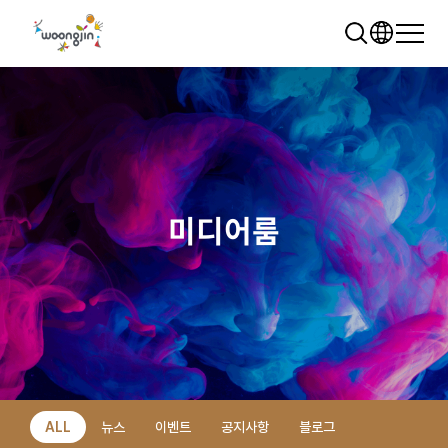
미디어룸
추천 검색어
WRMS
WDMS
SAP ERP
렌탈
모빌리티
클라우드
ALL
뉴스
이벤트
공지사항
블로그