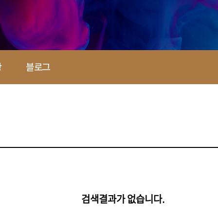
항
블로그
검색결과가 없습니다.