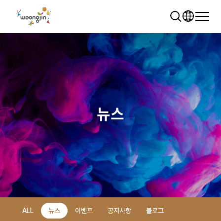
뉴스
추천 검색어
WRMS
WDMS
SAP ERP
렌탈
모빌리티
클라우드
ALL
뉴스
이벤트
공지사항
블로그