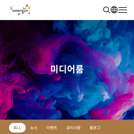
미디어룸
추천 검색어
WRMS
WDMS
SAP ERP
렌탈
모빌리티
클라우드
ALL
뉴스
이벤트
공지사항
블로그