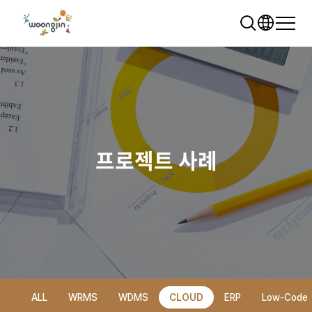
프로젝트 사례
추천 검색어
WRMS
WDMS
SAP ERP
렌탈
모빌리티
클라우드
ALL
WRMS
WDMS
CLOUD
ERP
Low-Code