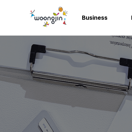
Business
AI
SOLUTION
렌탈
모빌리티
제조
ER
바
AICC | AI 고객상담 시스템
WRMS
고객 만족도 및 충성도
디지털 혁신을 위
디지털 
SA
엄
WIKL | AI 인사이트 플랫폼
WDMS
사업 확장 및 브랜드 
프로세스 정립 및 
인공지능
SA
성
AI웅수 | 그룹웨어 AI
GAM SOLUTION
통합 관리 및 운영 효율
효율적인 자원관
계획과 
SA
SAP Joule
Business Synergy Suite
Mi
Mendix MAIA
Sm
Wi
CL