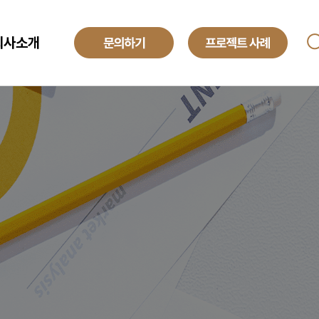
회사소개
ANAGED SERVICE
기업소개
투자정보
O
해외법인
obal Development Center
채용정보
텍센터 BPO
yroll BPO
례