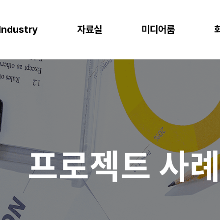
Industry
자료실
미디어룸
P
이오
소비재
물류
반도체
CLOUD
M
프로젝트 사례
뉴스
다운로드
이벤트
 증대
한 최적의 도구
혁신과 생산성
P S/4HANA
격한 규제 준수를 위한 IT시스템
플랫폼을 통한 경쟁력 강화
복잡한 물류 현장을 위한 통합된 플랫폼
고도의 정밀성과 효율성을 위한 도구
AWS (Amazon Web Services)
IT
공지사항
신뢰도 증가
글로벌 운영 시스템 구축
과 머신러닝으로 제조 혁신 실현
P Business One
장을 위한 기반 마련
고객 경험 강화
재고 없는 창고
Microsoft Azure
Gl
블로그
화
리
목표 중심의 프로세스 설계로 품질 향상
P EWM
데이터 분석과 기술의 활용
미래 성장을 위한 유연한 물류 시스템
Microsoft Power Platform
컨
crosoft Dynamics 365
NAVER Cloud Platform
Pa
프로젝트 사
art Factory
Databricks
JARD Package
Mendix
추천 검색어
WRMS
WDMS
SAP ERP
OUD ONEPACK
워크쓰루 & 네이버웍스 코어
렌탈
모빌리티
클라우드