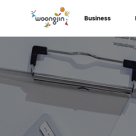
Business
AI
SOLUTION
렌탈
모빌리티
제조
ER
바
AICC | AI 고객상담 시스템
WRMS
고객 만족도 및 충성도
디지털 혁신을 위
디지털 
SA
엄
WIKL | AI 인사이트 플랫폼
WDMS
사업 확장 및 브랜드 
프로세스 정립 및 
인공지능
SA
성
AI웅수 | 그룹웨어 AI
GAM SOLUTION
통합 관리 및 운영 효율
효율적인 자원관
계획과 
SA
SAP Joule
Business Synergy Suite
Mi
Mendix MAIA
Sm
Wi
CL