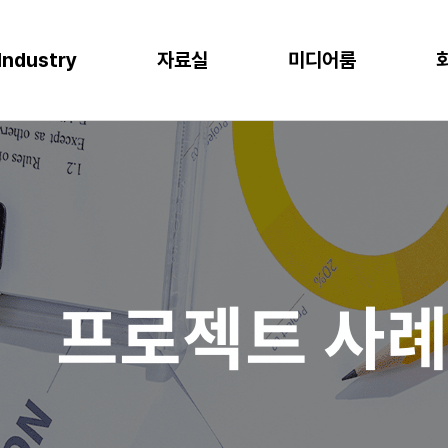
Industry
자료실
미디어룸
P
이오
소비재
물류
반도체
CLOUD
M
프로젝트 사례
뉴스
다운로드
이벤트
 증대
한 최적의 도구
혁신과 생산성
P S/4HANA
격한 규제 준수를 위한 IT시스템
플랫폼을 통한 경쟁력 강화
복잡한 물류 현장을 위한 통합된 플랫폼
고도의 정밀성과 효율성을 위한 도구
AWS (Amazon Web Services)
IT
공지사항
신뢰도 증가
글로벌 운영 시스템 구축
과 머신러닝으로 제조 혁신 실현
P Business One
장을 위한 기반 마련
고객 경험 강화
재고 없는 창고
Microsoft Azure
Gl
블로그
화
리
목표 중심의 프로세스 설계로 품질 향상
P EWM
데이터 분석과 기술의 활용
미래 성장을 위한 유연한 물류 시스템
Microsoft Power Platform
컨
crosoft Dynamics 365
NAVER Cloud Platform
Pa
프로젝트 사
art Factory
Databricks
JARD Package
Mendix
추천 검색어
WRMS
WDMS
SAP ERP
OUD ONEPACK
워크쓰루 & 네이버웍스 코어
렌탈
모빌리티
클라우드