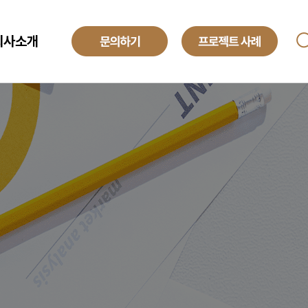
회사소개
ANAGED SERVICE
기업소개
투자정보
O
해외법인
obal Development Center
채용정보
텍센터 BPO
yroll BPO
례