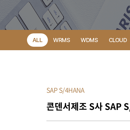
ALL
WRMS
WDMS
CLOUD
SAP S/4HANA
콘덴서제조 S사 SAP 