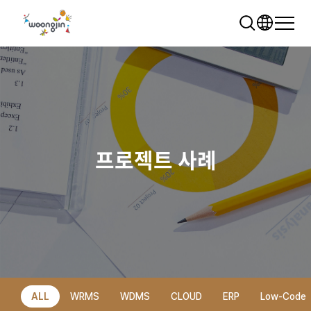
프로젝트 사례
추천 검색어
WRMS
WDMS
SAP ERP
렌탈
모빌리티
클라우드
ALL
WRMS
WDMS
CLOUD
ERP
Low-Code