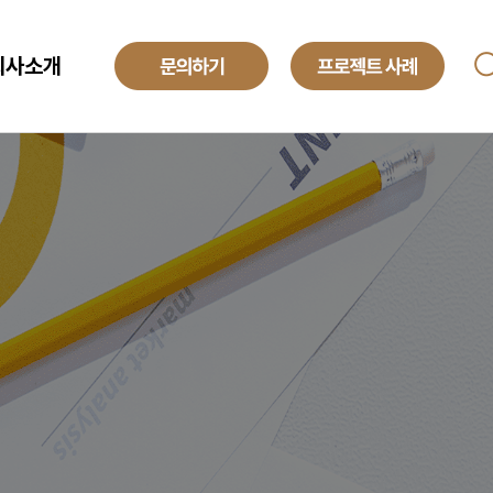
회사소개
ANAGED SERVICE
기업소개
투자정보
O
해외법인
obal Development Center
채용정보
텍센터 BPO
yroll BPO
례