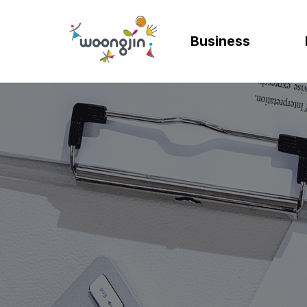
Business
AI
SOLUTION
렌탈
모빌리티
제조
ER
바
AICC | AI 고객상담 시스템
WRMS
고객 만족도 및 충성도
디지털 혁신을 위
디지털 
SA
엄
WIKL | AI 인사이트 플랫폼
WDMS
사업 확장 및 브랜드 
프로세스 정립 및 
인공지능
SA
성
AI웅수 | 그룹웨어 AI
GAM SOLUTION
통합 관리 및 운영 효율
효율적인 자원관
계획과 
SA
SAP Joule
Business Synergy Suite
Mi
Mendix MAIA
Sm
Wi
CL