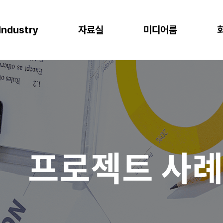
Industry
자료실
미디어룸
P
이오
소비재
물류
반도체
CLOUD
M
프로젝트 사례
뉴스
다운로드
이벤트
 증대
한 최적의 도구
혁신과 생산성
P S/4HANA
격한 규제 준수를 위한 IT시스템
플랫폼을 통한 경쟁력 강화
복잡한 물류 현장을 위한 통합된 플랫폼
고도의 정밀성과 효율성을 위한 도구
AWS (Amazon Web Services)
IT
공지사항
신뢰도 증가
글로벌 운영 시스템 구축
과 머신러닝으로 제조 혁신 실현
P Business One
장을 위한 기반 마련
고객 경험 강화
재고 없는 창고
Microsoft Azure
Gl
블로그
화
리
목표 중심의 프로세스 설계로 품질 향상
P EWM
데이터 분석과 기술의 활용
미래 성장을 위한 유연한 물류 시스템
Microsoft Power Platform
컨
crosoft Dynamics 365
NAVER Cloud Platform
Pa
프로젝트 사
art Factory
Databricks
JARD Package
Mendix
추천 검색어
WRMS
WDMS
SAP ERP
OUD ONEPACK
워크쓰루 & 네이버웍스 코어
렌탈
모빌리티
클라우드