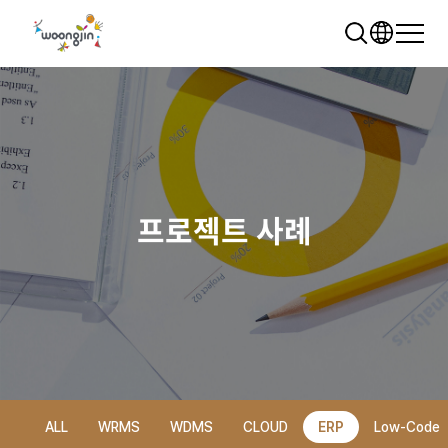
프로젝트 사례
추천 검색어
WRMS
WDMS
SAP ERP
렌탈
모빌리티
클라우드
ALL
WRMS
WDMS
CLOUD
ERP
Low-Code